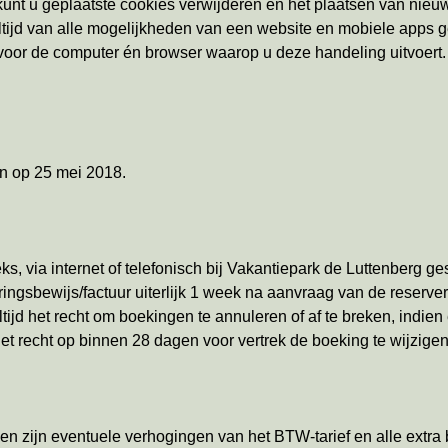
unt u geplaatste cookies verwijderen en het plaatsen van nieuw
t altijd van alle mogelijkheden van een website en mobiele apps
voor de computer én browser waarop u deze handeling uitvoert.
en op 25 mei 2018.
s, via internet of telefonisch bij Vakantiepark de Luttenberg ge
ingsbewijs/factuur uiterlijk 1 week na aanvraag van de reserver
jd het recht om boekingen te annuleren of af te breken, indien e
t recht op binnen 28 dagen voor vertrek de boeking te wijzigen
epen zijn eventuele verhogingen van het BTW-tarief en alle extr