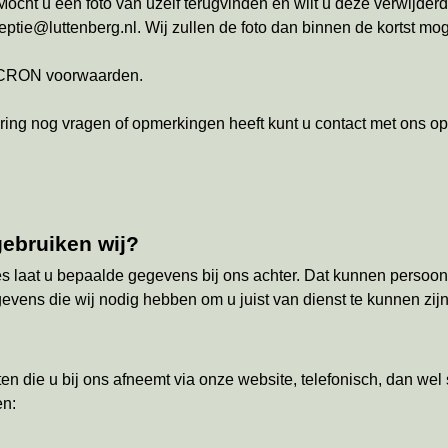
ht u een foto van uzelf terugvinden en wilt u deze verwijderd h
ptie@luttenberg.nl. Wij zullen de foto dan binnen de kortst moge
RECRON voorwaarden.
aring nog vragen of opmerkingen heeft kunt u contact met ons o
ebruiken wij?
s laat u bepaalde gegevens bij ons achter. Dat kunnen persoons
ens die wij nodig hebben om u juist van dienst te kunnen zijn
en die u bij ons afneemt via onze website, telefonisch, dan wel s
en: