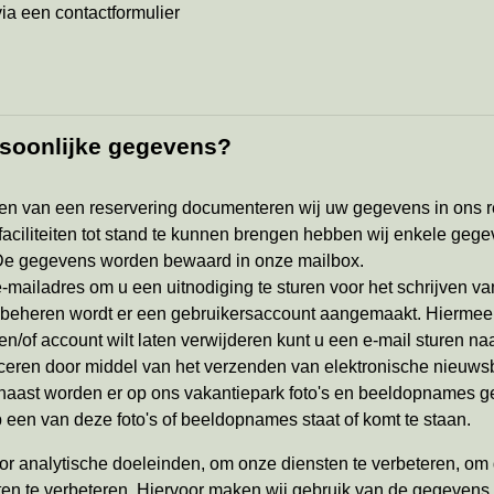
via een contactformulier
rsoonlijke gegevens?
ien van een reservering documenteren wij uw gegevens in ons r
faciliteiten tot stand te kunnen brengen hebben wij enkele geg
en. De gegevens worden bewaard in onze mailbox.
mailadres om u een uitnodiging te sturen voor het schrijven v
beheren wordt er een gebruikersaccount aangemaakt. Hiermee k
n/of account wilt laten verwijderen kunt u een e-mail sturen na
ceren door middel van het verzenden van elektronische nieuws
arnaast worden er op ons vakantiepark foto's en beeldopnames
een van deze foto's of beeldopnames staat of komt te staan.
oor analytische doeleinden, om onze diensten te verbeteren, om
ensten te verbeteren. Hiervoor maken wij gebruik van de gegeve