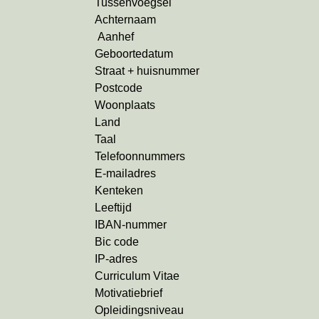
Tussenvoegsel
Achternaam
Aanhef
Geboortedatum
Straat + huisnummer
Postcode
Woonplaats
Land
Taal
Telefoonnummers
E-mailadres
Kenteken
Leeftijd
IBAN-nummer
Bic code
IP-adres
Curriculum Vitae
Motivatiebrief
Opleidingsniveau