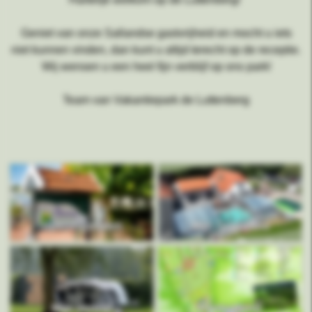
Geniet van onze Sallandse gastvrijheid en mocht u iets
niet kunnen vinden, dan kunt u altijd terecht op de receptie.
Wij wensen u een heel fijn verblijf op ons park!
Team van Vakantiepark de Luttenberg
Openingstijden
Mijn Gegevens
Mijn Verblijf
Plattegrond