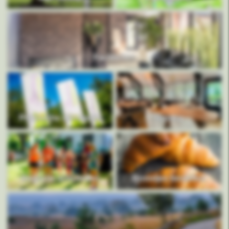
Faciliteiten
Praktische informatie
Horeca
Animatie activiteiten
Broodjes bestellen