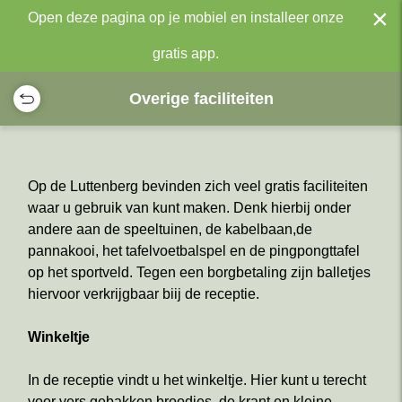
×
Open deze pagina op je mobiel en installeer onze
gratis app.
Overige faciliteiten
Op de Luttenberg bevinden zich veel gratis faciliteiten
waar u gebruik van kunt maken. Denk hierbij onder
andere aan de speeltuinen, de kabelbaan,de
pannakooi, het tafelvoetbalspel en de pingpongttafel
op het sportveld. Tegen een borgbetaling zijn balletjes
hiervoor verkrijgbaar biij de receptie.
Winkeltje
In de receptie vindt u het winkeltje. Hier kunt u terecht
voor vers gebakken broodjes, de krant en kleine