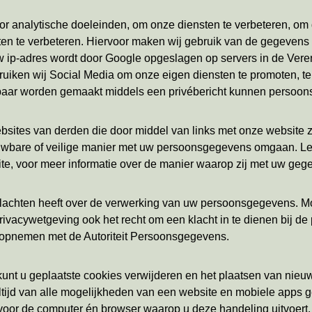
oor analytische doeleinden, om onze diensten te verbeteren, om
ensten te verbeteren. Hiervoor maken wij gebruik van de gegeve
uw ip-adres wordt door Google opgeslagen op servers in de Ve
en wij Social Media om onze eigen diensten te promoten, te ve
nbaar worden gemaakt middels een privébericht kunnen persoon
ebsites van derden die door middel van links met onze website z
wbare of veilige manier met uw persoonsgegevens omgaan. Lees
ite, voor meer informatie over de manier waarop zij met uw ge
u klachten heeft over de verwerking van uw persoonsgegevens. 
ivacywetgeving ook het recht om een klacht in te dienen bij de p
 opnemen met de Autoriteit Persoonsgegevens.
unt u geplaatste cookies verwijderen en het plaatsen van nieuw
t altijd van alle mogelijkheden van een website en mobiele apps
voor de computer én browser waarop u deze handeling uitvoert.