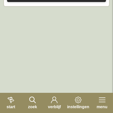
start
zoek
verblijf
instellingen
menu