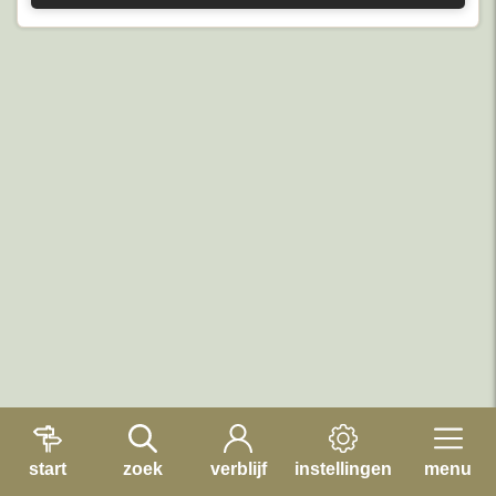
start
zoek
verblijf
instellingen
menu